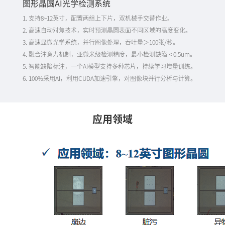
图形晶圆AI光学检测系统
1. 支持8~12英寸，配置两组上下片，双机械手交替作业。
2. 高速自动对焦技术，实时预测晶圆表面不同区域的高度变化。
3. 高速显微光学系统，并行图像处理，吞吐量＞100张/秒。
4. 融合注意力机制，亚微米级检测精度，最小检测缺陷 < 0.5um。
5. 智能缺陷标注，一个AI模型支持多种芯片，持续学习增量训练。
6. 100%采用AI，利用CUDA加速引擎，对图像块并行分析与计算。
应用领域