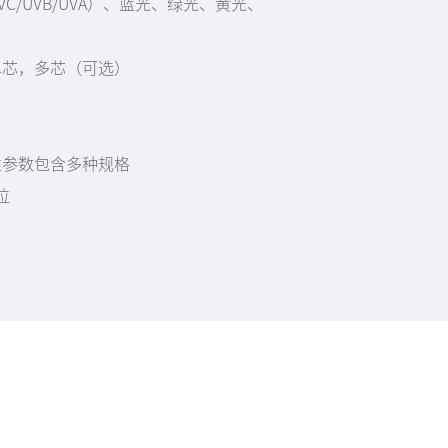
C/UVB/UVA）、蓝光、绿光、黄光、
单芯，多芯（可选）
性参数包含多种规格
挡位