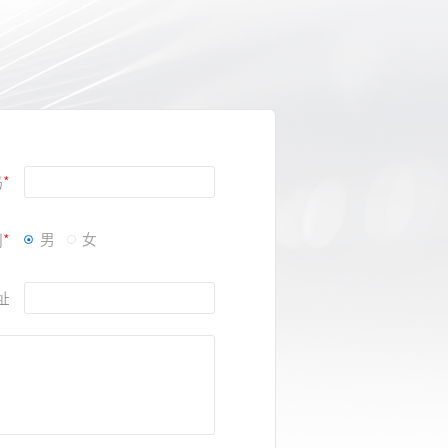
码
别
男
女
址