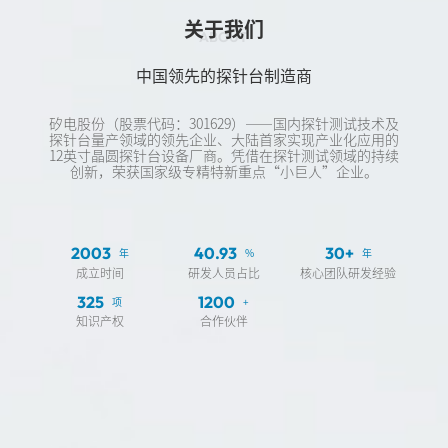
关于我们
ABOUT
中国领先的探针台制造商
矽电股份（股票代码：301629）——国内探针测试技术及
探针台量产领域的领先企业、大陆首家实现产业化应用的
12英寸晶圆探针台设备厂商。凭借在探针测试领域的持续
创新，荣获国家级专精特新重点“小巨人”企业。
2003
40.93
30+
年
%
年
成立时间
研发人员占比
核心团队研发经验
325
1200
项
+
知识产权
合作伙伴