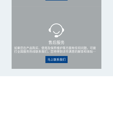
售后服务
如果您在产品购买、使用及保养维护等方面有任何问题，可拨
打全国服务热线联系我们，您将得到详尽满意的解答和体贴周
到的服务。
马上联系我们
新闻中心
NEWS