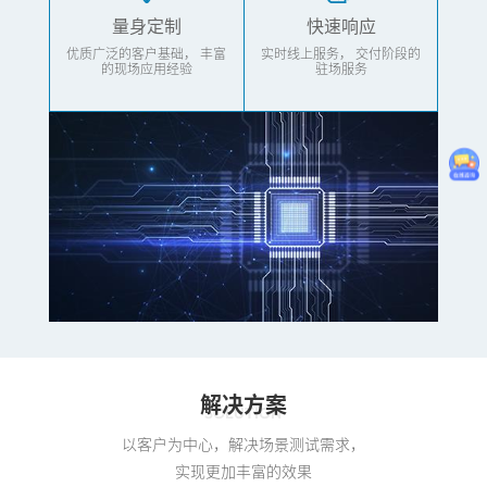
量身定制
快速响应
优质广泛的客户基础，
丰富
实时线上服务，
交付阶段的
的现场应用经验
驻场服务
解决方案
SOLUTION
以客户为中心，解决场景测试需求，
实现更加丰富的效果