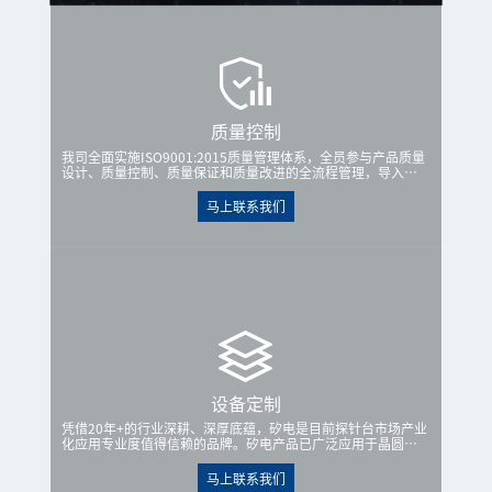
质量控制
我司全面实施ISO9001:2015质量管理体系，全员参与产品质量
设计、质量控制、质量保证和质量改进的全流程管理，导入
PLM系统管理产品RD、NPI、MP不同生命周期的阶段控制，严
格把控产品生命周期的全流程，为客户提供高品质、高稳定性
马上联系我们
的产品。
设备定制
凭借20年+的行业深耕、深厚底蕴，矽电是目前探针台市场产业
化应用专业度值得信赖的品牌。矽电产品已广泛应用于晶圆制
造、先进封装测试等知名厂商，无论是从事集成电路、光电器
件、功率器件、分立器件的企业，矽电均能根据客户的应用及
马上联系我们
功能需求，提供一套高效可靠、持续稳定的解决方案。