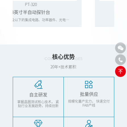
L-11DM-PM
ST-K36P
AT-1000
GK-150
PT-9200
探针台
原子力自动量测系统
倒装LED测试一体机
全自动分选机
全自动曝光机
8英寸全自动探针台
批量应用于芯粒级LED芯片的倒装光电测试一体机
适用于8英寸及以下的集成电路、功率器件、光电器件等晶圆级半自动测试。
高产能、高精度、高稳定性、支持多样化定制！
适用于8英寸及以下晶圆测
基于亚微米级光学扫描检测，实现原子力自动选点量测。
该机型可按照二极管芯片厂家需求定制，满足4、5、6英寸Wafer的一、二、三次曝光
核心优势
CORE ADVANTAGES
20年+技术累积
批量供应
自主研发
规模化量产实力，
快速交付
掌握晶圆测试核心技术，
紧
FAB产线
贴行业发展趋势，持续创新