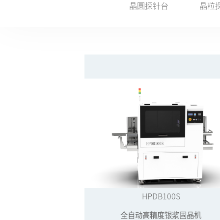
晶圆探针台
晶粒
HPDB100S
全自动高精度银浆固晶机