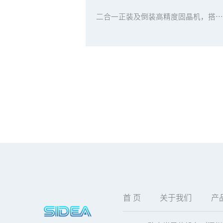
二合一正装及倒装高精度固晶机，搭载先进的直线驱动方式，高精度视觉定位系统，3um高精度芯片贴装，全自动基板上下料，适用于10/25G/100G/400G光模块，激光雷达高精度银浆固晶
首 页
关于我们
产