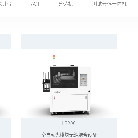
探针台
AOI
分选机
测试分选一体机
LB200
全自动光模块无源耦合设备