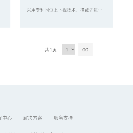
工艺
采用专利同位上下视技术，搭载先进的直线驱动方式，高精度视觉定位系统，集成高精度透镜贴装&在线UV固化 ，适用于10/25G光模块，HDMI光电模组等透镜无源耦合工艺.
共
1页
GO
品中心
解决方案
服务支持