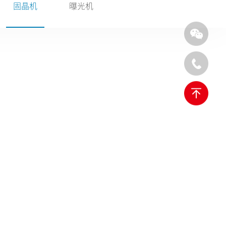
固晶机
曝光机