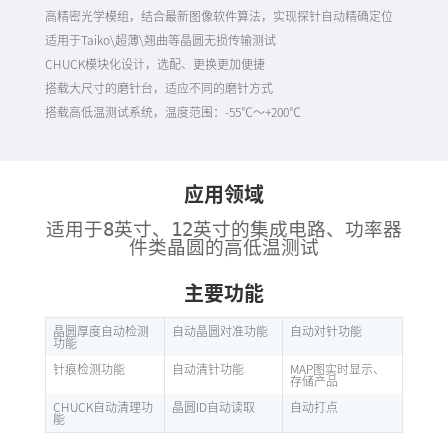
高精密光学模组，结合最新图像软件算法，实现探针自动精确定位
适用于Taiko\超薄\翘曲等晶圆无损传输测试
CHUCK模块化设计，选配、更换更加便捷
搭载大尺寸的磨针台，适应不同的磨针方式
搭载高低温测试系统，温度范围：-55℃～+200℃
应用领域
适用于8英寸、12英寸
的集成电路、功率器
件类
晶圆的高低温测试
主要功能
晶圆厚度自动检测
自动晶圆对准功能
自动对针功能
功能
针痕检测功能
自动清针功能
MAP图实时显示、
存储产品
CHUCK自动清理功
晶圆ID自动读取
自动打点
能