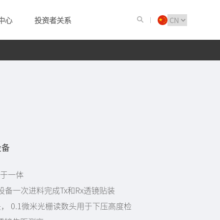
中心
投资者关系
设备
化于一体
台设备一次进料完成Tx和Rx透镜贴装
， 0.1微米光栅读数头用于下压高度检