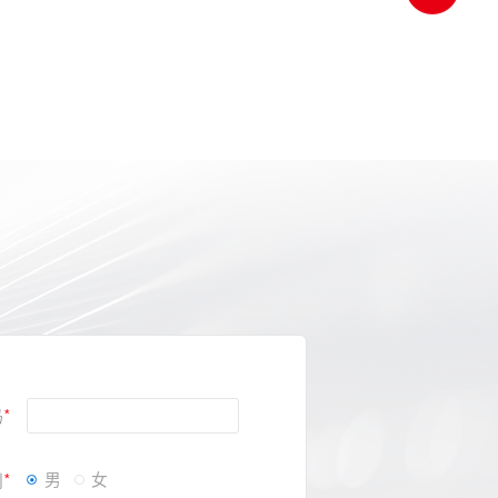
码
别
男
女