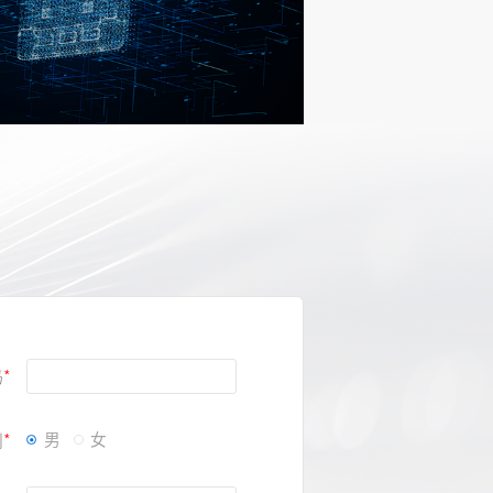
方案
码
别
男
女