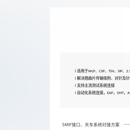
l 适用于
、
、
、
、
WLP
CSP
TSV
SIP
2.
l
解决翘曲片传输吸附、对针及针
l
支持主流测试系统连接
l
自动化系统连接，
，
，
EAP
OHT
A
SMIF接口、天车系统对接方案