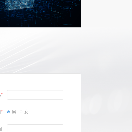
方案
码
别
男
女
址