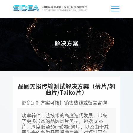
解决方案
SOLUTION
晶圆无损传输测试解决方案（薄片/翘
曲片/Taiko片）
更多定制方案可拨打销售热线或留言咨询！
功率器件工艺技术的高度迭代发展，带来
了更多形态的晶圆圆片类型，包括
Taiko
片，厚度低至
的超薄片，以及由于减
50um
薄带来的各类晶圆翘曲片等，对探针平台